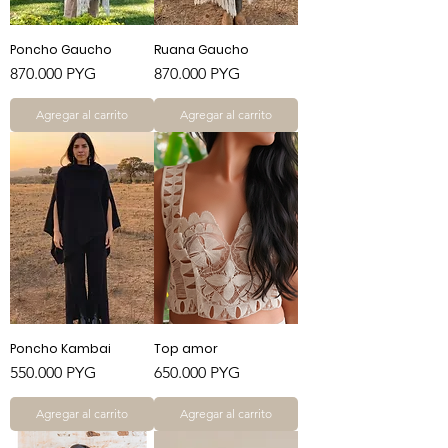
Poncho Gaucho
Ruana Gaucho
Precio
Precio
870.000 PYG
870.000 PYG
Agregar al carrito
Agregar al carrito
Poncho Kambai
Top amor
Precio
Precio
550.000 PYG
650.000 PYG
Agregar al carrito
Agregar al carrito