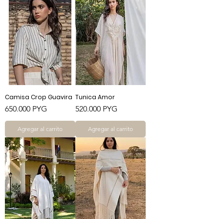
Camisa Crop Guavira
Tunica Amor
Precio
Precio
650.000 PYG
520.000 PYG
Agregar al carrito
Agregar al carrito