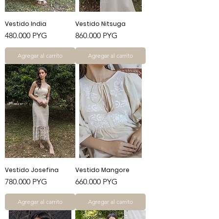
Vestido India
Vestido Nitsuga
Precio
Precio
480.000 PYG
860.000 PYG
Agregar al carrito
Agregar al carrito
Vestido Josefina
Vestido Mangore
Precio
Precio
780.000 PYG
660.000 PYG
Agregar al carrito
Agregar al carrito