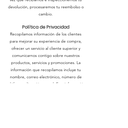
devolución, procesaremos tu reembolso o
cambio.
Política de Privacidad
Recopilamos información de los clientes
para mejorar su experiencia de compra,
ofrecer un servicio al cliente superior y
comunicarnos contigo sobre nuestros
productos, servicios y promociones. La
información que recopilamos incluye tu
nombre, correo electrónico, número de
teléfono y dirección postal. Esta información
se utiliza para procesar transacciones,
responder a consultas y ofrecer
experiencias de compra personalizadas.
No vendemos ni compartimos tu
información personal con terceros, excepto