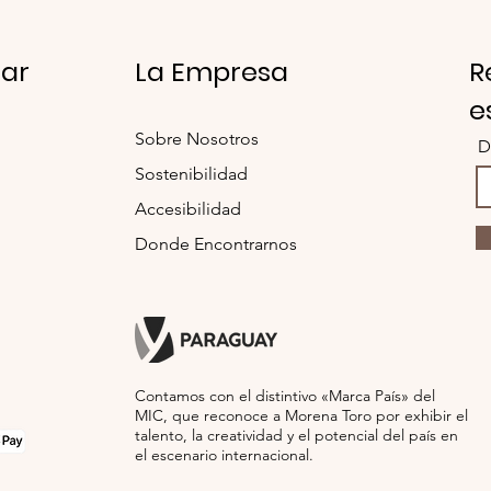
para humedecer la pr
Opcionalmente, puede
ar
La Empresa
R
uso de lavadoras y ja
conjunto con prendas
e
Sobre Nosotros
D
Sostenibilidad
Accesibilidad
Donde Encontrarnos
Contamos con el distintivo «Marca País» del
MIC, que reconoce a Morena Toro por exhibir el
talento, la creatividad y el potencial del país en
el escenario internacional.