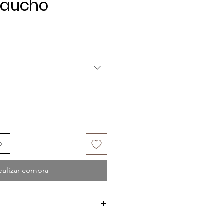
Gaucho
o
ealizar compra