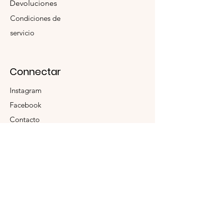
at 200°C. Optionally, you can starch
Devoluciones
the garment. Avoid washing
Condiciones de
machines, abrasive soaps, and
servicio
washing with intense colors.
El cuidado adecuado de tus
productos Morena Toro garantiza su
durabilidad y reduce el impacto
Connectar
ambiental. Gracias a nuestras sencillas
instrucciones de mantenimiento, tus
Instagram
artículos podrán durar por
generaciones. Para los productos de
Facebook
algodón y lino, lávalos a mano con
Contacto
agua fría y jabón neutro o de coco.
Sécalos al aire libre y a la sombra.
Utiliza agua destilada para
La Empresa
humedecer la prenda al plancharla a
200 °C. Opcionalmente, puedes
Sobre Nosotros
almidonar la prenda. Evita el uso de
Sostenibilidad
lavadoras y jabones abrasivos, así
como el lavado conjunto con prendas
Accesibilidad
de colores intensos.
Donde Encontrarnos